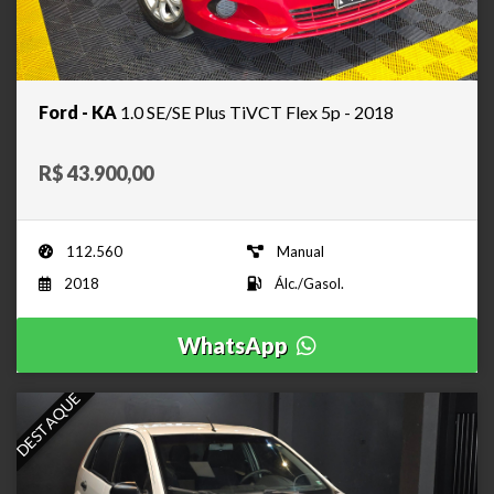
Ford - KA
1.0 SE/SE Plus TiVCT Flex 5p - 2018
R$ 43.900,00
112.560
Manual
2018
Álc./Gasol.
WhatsApp
DESTAQUE