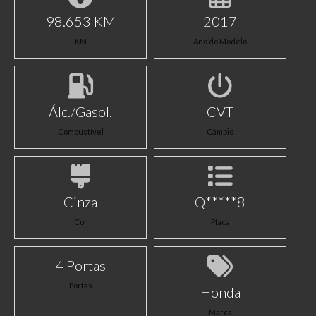
98.653 KM
2017
KM
Ano do Modelo
Álc./Gasol.
CVT
Combustível
Câmbio
Cinza
Q*****8
Cor
Placa
4 Portas
Portas
Honda
Marca