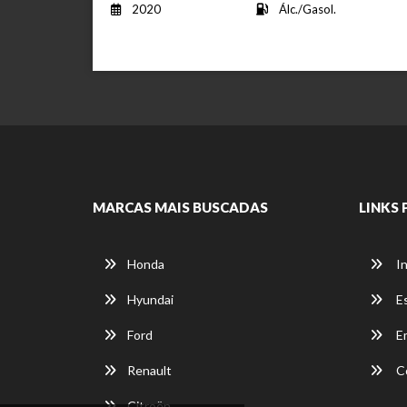
2020
Álc./Gasol.
MARCAS MAIS BUSCADAS
LINKS 
Honda
In
Hyundai
E
Ford
E
Renault
C
Citroën