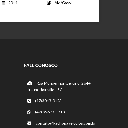
2014
Álc./Gasol.
FALE CONOSCO
Rua Monsenhor Gercino, 2644 –
Itaum -Joinville - SC
o
(47)3043-0123
(47) 99673-1718
contato@kachopaveiculos.com.br