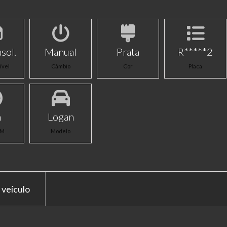
sol.
Manual
Prata
R*****2
ível
Câmbio
Cor
Placa
m
Logan
KM
Modelo
 veículo