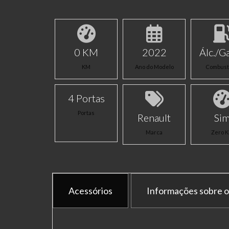
0 KM
2022
Álc./Ga
KM
Ano do Modelo
Combust
4 Portas
Portas
Renault
Si
Marca
Zero 
Acessórios
Informações sobre o