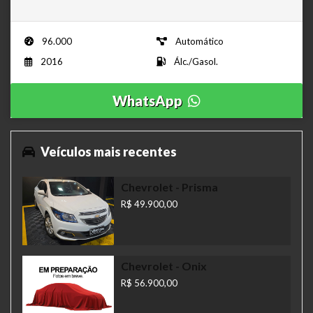
96.000
Automático
2016
Álc./Gasol.
WhatsApp
Veículos mais recentes
Chevrolet
- Prisma
R$ 49.900,00
Chevrolet
- Onix
R$ 56.900,00