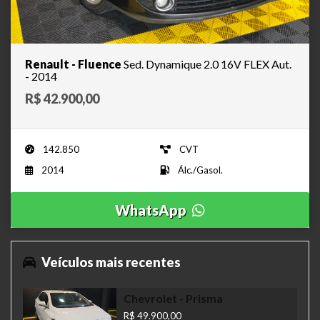
Renault - Fluence
Sed. Dynamique 2.0 16V FLEX Aut.
- 2014
R$ 42.900,00
142.850
CVT
2014
Álc./Gasol.
WhatsApp
Veículos mais recentes
Chevrolet
- Prisma
R$ 49.900,00