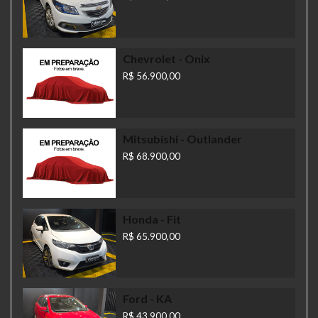
Chevrolet
- Onix
R$ 56.900,00
Mitsubishi
- Outlander
R$ 68.900,00
Honda
- Fit
R$ 65.900,00
Ford
- KA
R$ 43.900,00