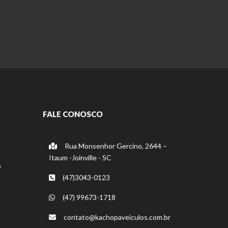
FALE CONOSCO
Rua Monsenhor Gercino, 2644 –
Itaum -Joinville - SC
o
(47)3043-0123
(47) 99673-1718
contato@kachopaveiculos.com.br