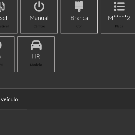
sel
Manual
Branca
M*****2
tível
Câmbio
Cor
Placa
o
HR
KM
Modelo
 veículo