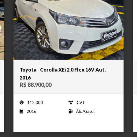
Toyota - Corolla XEi 2.0 Flex 16V Aut. -
2016
R$ 88.900,00
112.000
CVT
2016
Álc./Gasol.