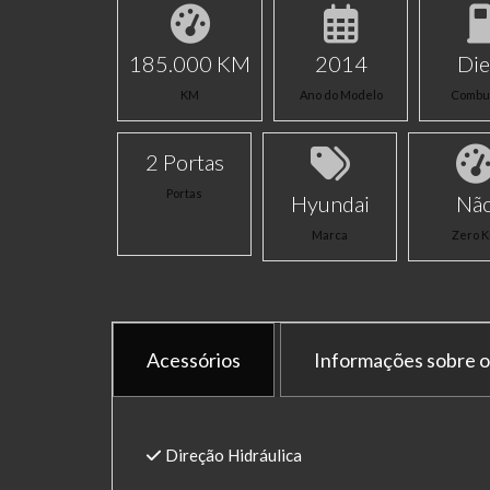
185.000 KM
2014
Die
KM
Ano do Modelo
Combus
2 Portas
Portas
Hyundai
Nã
Marca
Zero 
Acessórios
Informações sobre o
Direção Hidráulica