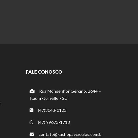
FALE CONOSCO
Rua Monsenhor Gercino, 2644 –
Itaum -Joinville - SC
o
(47)3043-0123
(47) 99673-1718
contato@kachopaveiculos.com.br