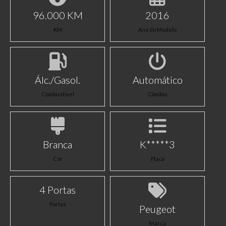
96.000 KM
2016
KM
Ano do Modelo
Álc./Gasol.
Automático
Combustível
Câmbio
Branca
K*****3
Cor
Placa
4 Portas
Portas
Peugeot
Marca