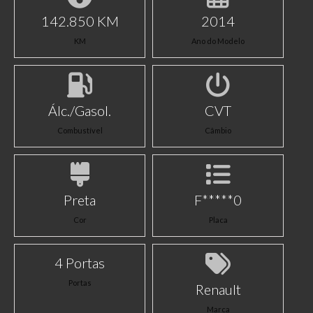
142.850 KM
2014
KM
Ano do Modelo
Álc./Gasol.
CVT
Combustível
Câmbio
Preta
F*****0
Cor
Placa
4 Portas
Portas
Renault
Marca